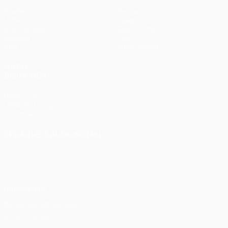
Spiele
Teams
UEFA.tv
News
Auslosungen
Geschichte
Gaming
Über
Stat.
Shop (Klubs)
AUCH
BESUCHEN
UEFA.com
UEFA-Stiftung
für Kinder
SPRACHE &AUML;NDERN
Deutsch
English
Français
Deutsch
Русский
Español
Italiano
Português
Datenschutz
Nutzungsbedingungen
Cookie-Politik