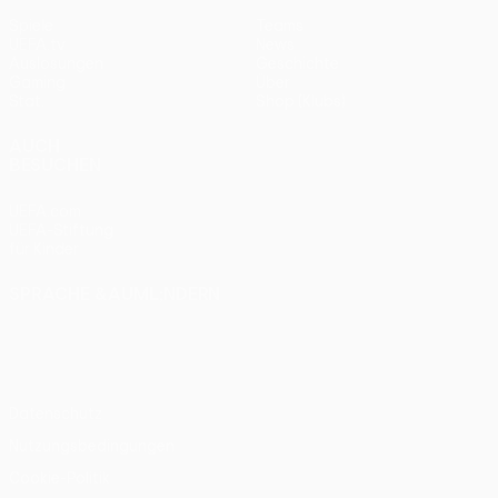
Spiele
Teams
UEFA.tv
News
Auslosungen
Geschichte
Gaming
Über
Stat.
Shop (Klubs)
AUCH
BESUCHEN
UEFA.com
UEFA-Stiftung
für Kinder
SPRACHE &AUML;NDERN
Deutsch
English
Français
Deutsch
Русский
Español
Italiano
Português
Datenschutz
Nutzungsbedingungen
Cookie-Politik