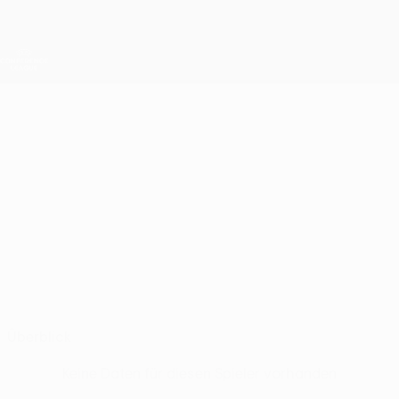
Direkt
zum
Hauptinhalt
UEFA Conference League
Erhalten
Live-Ergebnisse &amp; Statistiken
UEFA Conference League
CHRISTOPHER
Christopher Gallagher Stat.
GALLAGHER
Larne
Nordirland
Überblick
Keine Daten für diesen Spieler vorhanden