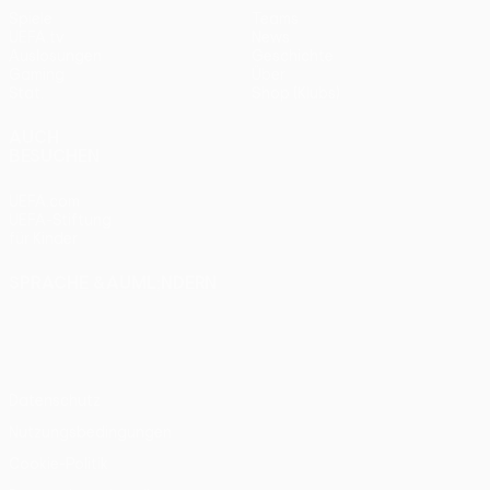
Spiele
Teams
UEFA.tv
News
Auslosungen
Geschichte
Gaming
Über
Stat.
Shop (Klubs)
AUCH
BESUCHEN
UEFA.com
UEFA-Stiftung
für Kinder
SPRACHE &AUML;NDERN
Deutsch
English
Français
Deutsch
Русский
Español
Italiano
Português
Datenschutz
Nutzungsbedingungen
Cookie-Politik