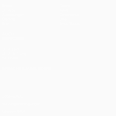
Spiele
Teams
UEFA.tv
News
Auslosungen
Geschichte
Gaming
Über
Stat.
Shop (Klubs)
AUCH
BESUCHEN
UEFA.com
UEFA-Stiftung
für Kinder
SPRACHE &AUML;NDERN
Deutsch
English
Français
Deutsch
Русский
Español
Italiano
Português
Datenschutz
Nutzungsbedingungen
Cookie-Politik