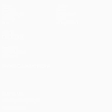
Spiele
Teams
UEFA.tv
News
Auslosungen
Geschichte
Gaming
Über
Stat.
Shop (Klubs)
AUCH
BESUCHEN
UEFA.com
UEFA-Stiftung
für Kinder
SPRACHE &AUML;NDERN
Deutsch
English
Français
Deutsch
Русский
Español
Italiano
Português
Datenschutz
Nutzungsbedingungen
Cookie-Politik