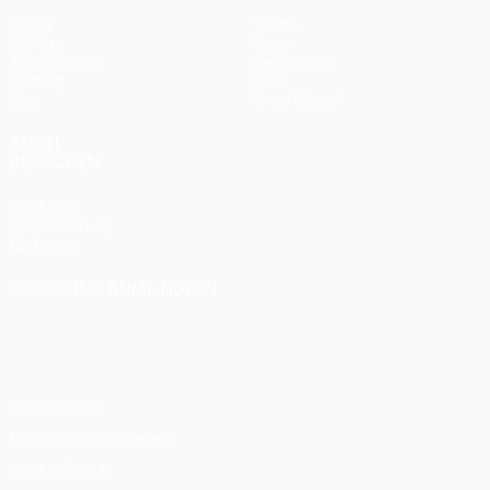
Spiele
Teams
UEFA.tv
News
Auslosungen
Geschichte
Gaming
Über
Stat.
Shop (Klubs)
AUCH
BESUCHEN
UEFA.com
UEFA-Stiftung
für Kinder
SPRACHE &AUML;NDERN
Deutsch
English
Français
Deutsch
Русский
Español
Italiano
Português
Datenschutz
Nutzungsbedingungen
Cookie-Politik