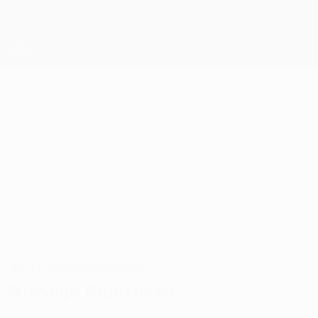
Direkt
zum
Hauptinhalt
UEFA Conference League
Live-Ergebnisse &amp; Statistiken
UEFA Conference League
ISMAYIL
Ismayil İbrahimli Stat. 2026/27
İBRAHIMLI
Zire
Aserbaidschan
Überblick
Statistiken
Spiele
Wichtige Statistiken
4