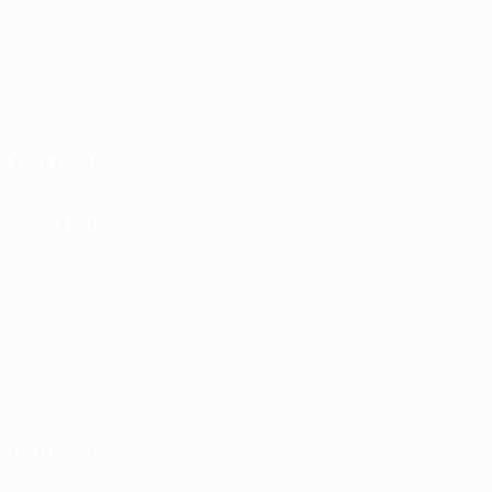
Absolvierte Spiele
0
Tore
0
Gelbe Karten
Verteilung
Angriff
Karten
0