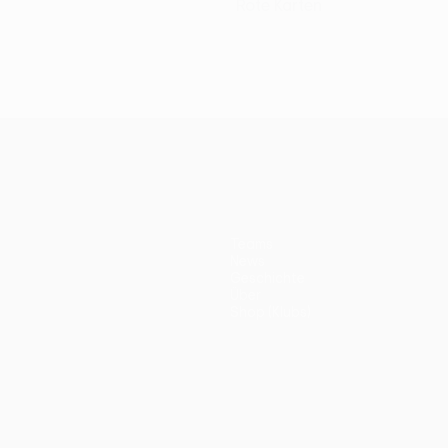
Rote Karten
Teams
News
Geschichte
Über
Shop (Klubs)