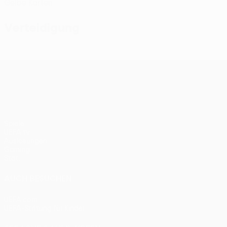
Gelbe Karten
Verteidigung
UEFA Conference League
Spiele
UEFA.tv
Auslosungen
Gaming
Stat.
AUCH BESUCHEN
UEFA.com
UEFA-Stiftung für Kinder