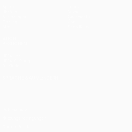
Spiele
Teams
UEFA.tv
News
Auslosungen
Geschichte
Gaming
Über
Stat.
Shop (Klubs)
AUCH
BESUCHEN
UEFA.com
UEFA-Stiftung
für Kinder
SPRACHE &AUML;NDERN
Deutsch
English
Français
Deutsch
Русский
Español
Italiano
Português
Datenschutz
Nutzungsbedingungen
Cookie-Politik