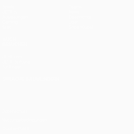
Spiele
Teams
UEFA.tv
News
Auslosungen
Geschichte
Gaming
Über
Stat.
Shop (Klubs)
AUCH
BESUCHEN
UEFA.com
UEFA-Stiftung
für Kinder
SPRACHE &AUML;NDERN
Deutsch
English
Français
Deutsch
Русский
Español
Italiano
Português
Datenschutz
Nutzungsbedingungen
Cookie-Politik