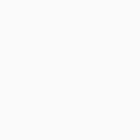
Spiele
Teams
UEFA.tv
News
Auslosungen
Geschichte
Gaming
Über
Stat.
Shop (Klubs)
AUCH
BESUCHEN
UEFA.com
UEFA-Stiftung
für Kinder
SPRACHE &AUML;NDERN
Deutsch
English
Français
Deutsch
Русский
Español
Italiano
Português
Datenschutz
Nutzungsbedingungen
Cookie-Politik