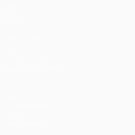
Spiele
UEFA.tv
Auslosungen
Gaming
Stat.
AUCH BESUCHEN
UEFA.com
UEFA-Stiftung für Kinder
SPRACHE &AUML;NDERN
Deutsch
English
Français
Deutsch
Русский
Español
Itali
Datenschutz
Nutzungsbedingungen
Cookie-Politik
Datenschutzeinstellungen