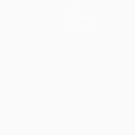
Teams
News
Geschichte
Über
Shop (Klubs)
ano
Português