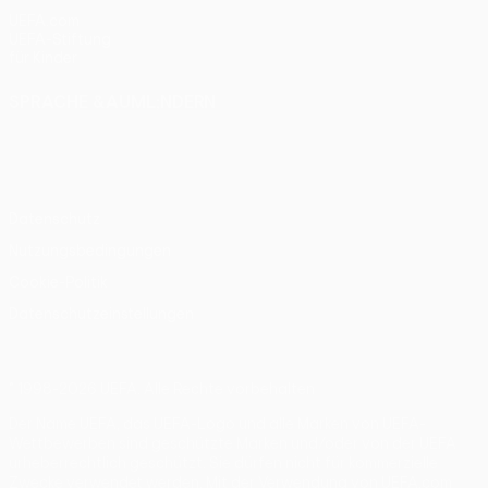
UEFA.com
UEFA-Stiftung
für Kinder
SPRACHE &AUML;NDERN
Deutsch
English
Français
Deutsch
Русский
Español
Italiano
Português
Datenschutz
Nutzungsbedingungen
Cookie-Politik
Datenschutzeinstellungen
© 1998-2026 UEFA. Alle Rechte vorbehalten
Der Name UEFA, das UEFA-Logo und alle Marken von UEFA-
Wettbewerben sind geschützte Marken und/oder von der UEFA
urheberrechtlich geschützt. Sie dürfen nicht für kommerzielle
Zwecke verwendet werden. Mit der Verwendung von UEFA.com