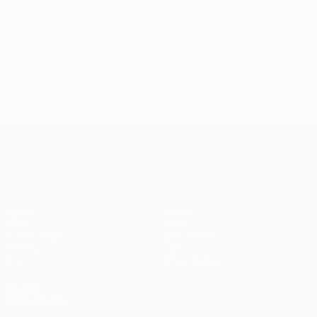
UEFA Conference League
Spiele
Teams
UEFA.tv
News
Auslosungen
Geschichte
Gaming
Über
Stat.
Shop (Klubs)
AUCH
BESUCHEN