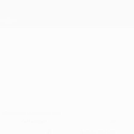
Direkt
zum
Hauptinhalt
UEFA Conference League
Erhalten
Live-Ergebnisse &amp; Statistiken
UEFA Conference League
GISMAT
Gismat Aliyev Stat. 2026/27
ALIYEV
Zire
Aserbaidschan
Überblick
Statistiken
Spiele
Verteidiger
32
POSITION
KLUB-RÜCKENNUMMER
21
Aserbaidschan
NATIONALTEAM-NUMMER
LAND