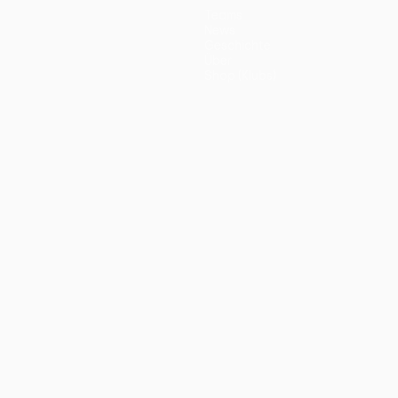
Teams
News
Geschichte
Über
Shop (Klubs)
ano
Português