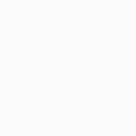
Spiele
UEFA.tv
Auslosungen
Gaming
Stat.
AUCH BESUCHEN
UEFA.com
UEFA-Stiftung für Kinder
SPRACHE &AUML;NDERN
Deutsch
English
Français
Deutsch
Русский
Español
Itali
Datenschutz
Nutzungsbedingungen
Cookie-Politik
Datenschutzeinstellungen