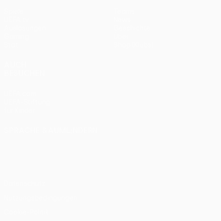
Spiele
Teams
UEFA.tv
News
Auslosungen
Geschichte
Gaming
Über
Stat.
Shop (Klubs)
AUCH
BESUCHEN
UEFA.com
UEFA-Stiftung
für Kinder
SPRACHE &AUML;NDERN
Deutsch
English
Français
Deutsch
Русский
Español
Italiano
Português
Datenschutz
Nutzungsbedingungen
Cookie-Politik