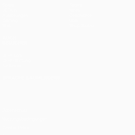
Spiele
Teams
UEFA.tv
News
Auslosungen
Geschichte
Gaming
Über
Stat.
Shop (Klubs)
AUCH
BESUCHEN
UEFA.com
UEFA-Stiftung
für Kinder
SPRACHE &AUML;NDERN
Deutsch
English
Français
Deutsch
Русский
Español
Italiano
Português
Datenschutz
Nutzungsbedingungen
Cookie-Politik