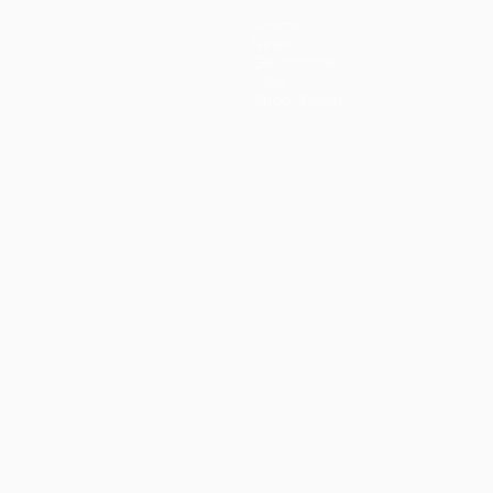
Teams
News
Geschichte
Über
Shop (Klubs)
ano
Português