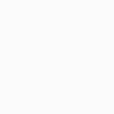
Spiele
UEFA.tv
Auslosungen
Gaming
Stat.
AUCH BESUCHEN
UEFA.com
UEFA-Stiftung für Kinder
SPRACHE &AUML;NDERN
Deutsch
English
Français
Deutsch
Русский
Español
Itali
Datenschutz
Nutzungsbedingungen
Cookie-Politik
Datenschutzeinstellungen