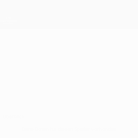
Direkt
zum
Hauptinhalt
UEFA Conference League
Erhalten
Live-Ergebnisse &amp; Statistiken
UEFA Conference League
UNAI
Unai López Stat.
LÓPEZ
Rayo Vallecano
Spanien
Überblick
Keine Daten für diesen Spieler vorhanden