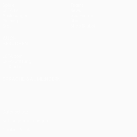
Spiele
Teams
UEFA.tv
News
Auslosungen
Geschichte
Gaming
Über
Stat.
Shop (Klubs)
AUCH
BESUCHEN
UEFA.com
UEFA-Stiftung
für Kinder
SPRACHE &AUML;NDERN
Deutsch
English
Français
Deutsch
Русский
Español
Italiano
Português
Datenschutz
Nutzungsbedingungen
Cookie-Politik