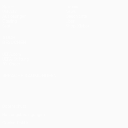
Spiele
Teams
UEFA.tv
News
Auslosungen
Geschichte
Gaming
Über
Stat.
Shop (Klubs)
AUCH
BESUCHEN
UEFA.com
UEFA-Stiftung
für Kinder
SPRACHE &AUML;NDERN
Deutsch
English
Français
Deutsch
Русский
Español
Italiano
Português
Datenschutz
Nutzungsbedingungen
Cookie-Politik