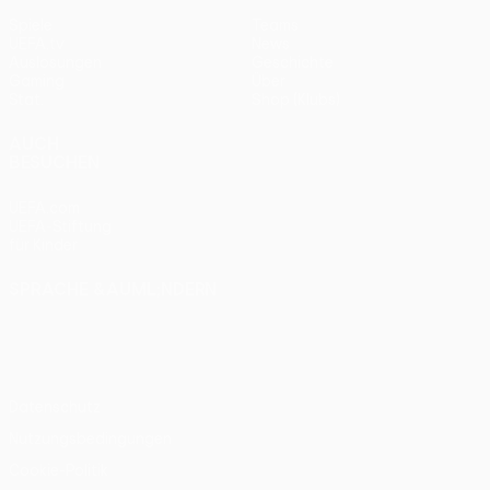
Spiele
Teams
UEFA.tv
News
Auslosungen
Geschichte
Gaming
Über
Stat.
Shop (Klubs)
AUCH
BESUCHEN
UEFA.com
UEFA-Stiftung
für Kinder
SPRACHE &AUML;NDERN
Deutsch
English
Français
Deutsch
Русский
Español
Italiano
Português
Datenschutz
Nutzungsbedingungen
Cookie-Politik