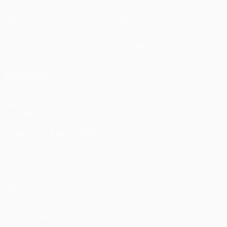
Spiele
Teams
UEFA.tv
News
Auslosungen
Geschichte
Gaming
Über
Stat.
Shop (Klubs)
AUCH
BESUCHEN
UEFA.com
UEFA-Stiftung
für Kinder
SPRACHE &AUML;NDERN
Deutsch
English
Français
Deutsch
Русский
Español
Italiano
Português
Datenschutz
Nutzungsbedingungen
Cookie-Politik