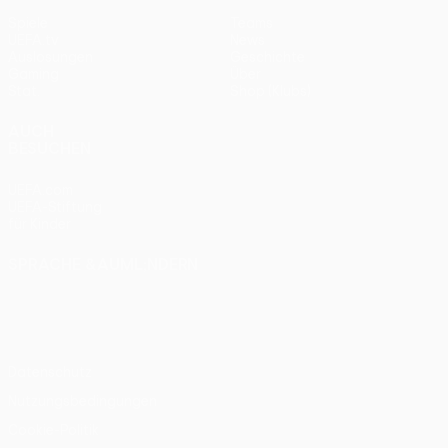
Spiele
Teams
UEFA.tv
News
Auslosungen
Geschichte
Gaming
Über
Stat.
Shop (Klubs)
AUCH
BESUCHEN
UEFA.com
UEFA-Stiftung
für Kinder
SPRACHE &AUML;NDERN
Deutsch
English
Français
Deutsch
Русский
Español
Italiano
Português
Datenschutz
Nutzungsbedingungen
Cookie-Politik