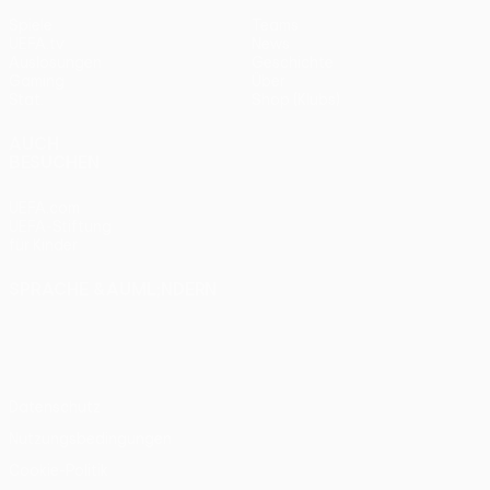
Spiele
Teams
UEFA.tv
News
Auslosungen
Geschichte
Gaming
Über
Stat.
Shop (Klubs)
AUCH
BESUCHEN
UEFA.com
UEFA-Stiftung
für Kinder
SPRACHE &AUML;NDERN
Deutsch
English
Français
Deutsch
Русский
Español
Italiano
Português
Datenschutz
Nutzungsbedingungen
Cookie-Politik