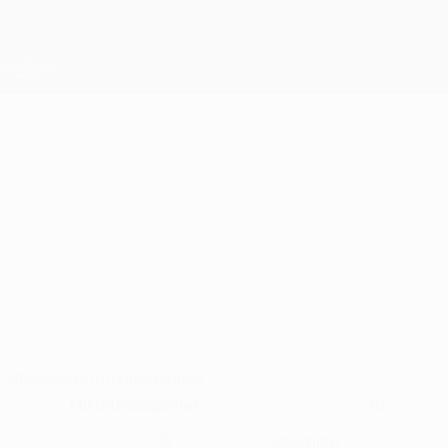
Direkt
zum
Hauptinhalt
UEFA Conference League
Erhalten
Live-Ergebnisse &amp; Statistiken
UEFA Conference League
GIORGI
Giorgi Papunashvili Stat. 2026/27
PAPUNASHVILI
Zire
Georgien
Überblick
Statistiken
Spiele
Mittelfeldspieler
10
POSITION
KLUB-RÜCKENNUMMER
19
Georgien
NATIONALTEAM-NUMMER
LAND