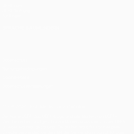
UEFA.com
UEFA-Stiftung
für Kinder
SPRACHE &AUML;NDERN
Deutsch
English
Français
Deutsch
Русский
Español
Italiano
Português
Datenschutz
Nutzungsbedingungen
Cookie-Politik
Datenschutzeinstellungen
© 1998-2026 UEFA. Alle Rechte vorbehalten
Der Name UEFA, das UEFA-Logo und alle Marken von UEFA-
Wettbewerben sind geschützte Marken und/oder von der UEFA
urheberrechtlich geschützt. Sie dürfen nicht für kommerzielle
Zwecke verwendet werden. Mit der Verwendung von UEFA.com