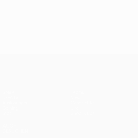
UEFA Conference League
Spiele
Teams
UEFA.tv
News
Auslosungen
Geschichte
Gaming
Über
Stat.
Shop (Klubs)
AUCH
BESUCHEN