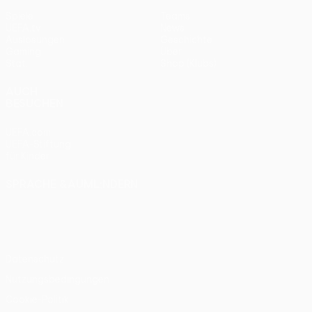
Spiele
Teams
UEFA.tv
News
Auslosungen
Geschichte
Gaming
Über
Stat.
Shop (Klubs)
AUCH
BESUCHEN
UEFA.com
UEFA-Stiftung
für Kinder
SPRACHE &AUML;NDERN
Deutsch
English
Français
Deutsch
Русский
Español
Italiano
Português
Datenschutz
Nutzungsbedingungen
Cookie-Politik