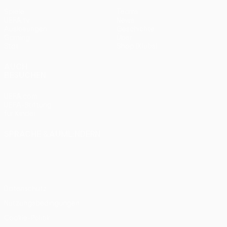
Spiele
Teams
UEFA.tv
News
Auslosungen
Geschichte
Gaming
Über
Stat.
Shop (Klubs)
AUCH
BESUCHEN
UEFA.com
UEFA-Stiftung
für Kinder
SPRACHE &AUML;NDERN
Deutsch
English
Français
Deutsch
Русский
Español
Italiano
Português
Datenschutz
Nutzungsbedingungen
Cookie-Politik