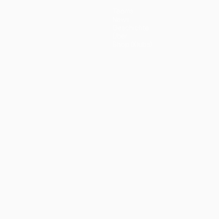
Teams
News
Geschichte
Über
Shop (Klubs)
ano
Português