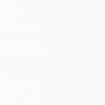
Spiele
UEFA.tv
Auslosungen
Gaming
Stat.
AUCH BESUCHEN
UEFA.com
UEFA-Stiftung für Kinder
SPRACHE &AUML;NDERN
Deutsch
English
Français
Deutsch
Русский
Español
Itali
Datenschutz
Nutzungsbedingungen
Cookie-Politik
Datenschutzeinstellungen