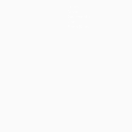
Teams
News
Geschichte
Über
Shop (Klubs)
ano
Português