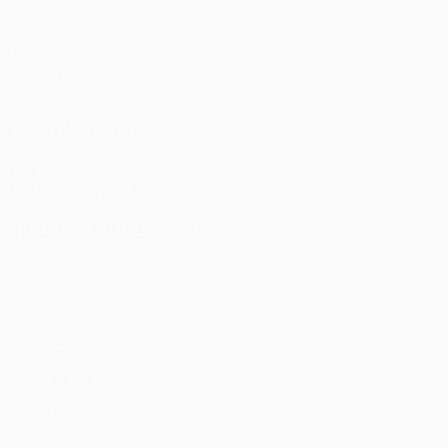
Spiele
UEFA.tv
Auslosungen
Gaming
Stat.
AUCH BESUCHEN
UEFA.com
UEFA-Stiftung für Kinder
SPRACHE &AUML;NDERN
Deutsch
English
Français
Deutsch
Русский
Español
Itali
Datenschutz
Nutzungsbedingungen
Cookie-Politik
Datenschutzeinstellungen