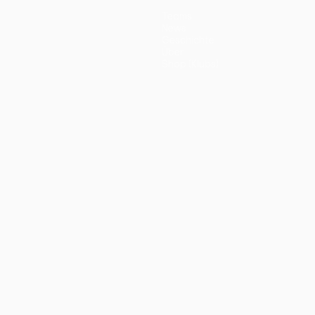
Teams
News
Geschichte
Über
Shop (Klubs)
ano
Português