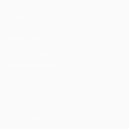
Spiele
UEFA.tv
Auslosungen
Gaming
Stat.
AUCH BESUCHEN
UEFA.com
UEFA-Stiftung für Kinder
SPRACHE &AUML;NDERN
Deutsch
English
Français
Deutsch
Русский
Español
Itali
Datenschutz
Nutzungsbedingungen
Cookie-Politik
Datenschutzeinstellungen