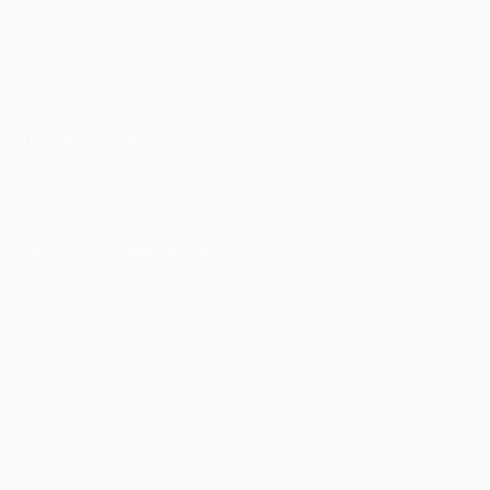
Spiele
UEFA.tv
Auslosungen
Gaming
Stat.
AUCH BESUCHEN
UEFA.com
UEFA-Stiftung für Kinder
SPRACHE &AUML;NDERN
Deutsch
English
Français
Deutsch
Русский
Español
Itali
Datenschutz
Nutzungsbedingungen
Cookie-Politik
Datenschutzeinstellungen