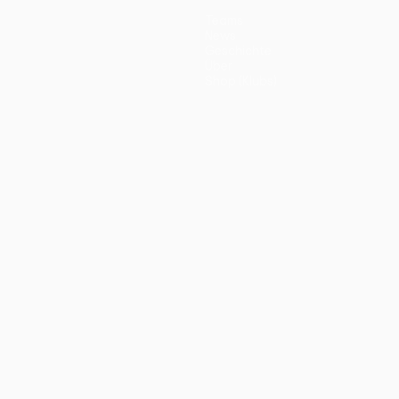
Teams
News
Geschichte
Über
Shop (Klubs)
ano
Português