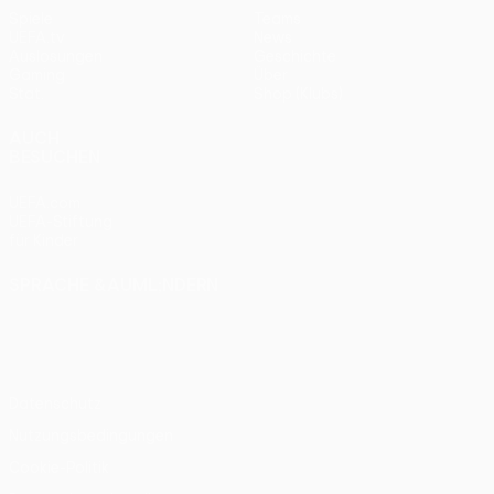
Spiele
Teams
UEFA.tv
News
Auslosungen
Geschichte
Gaming
Über
Stat.
Shop (Klubs)
AUCH
BESUCHEN
UEFA.com
UEFA-Stiftung
für Kinder
SPRACHE &AUML;NDERN
Deutsch
English
Français
Deutsch
Русский
Español
Italiano
Português
Datenschutz
Nutzungsbedingungen
Cookie-Politik