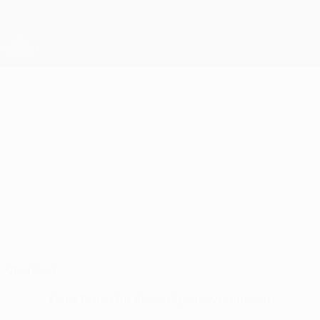
Direkt
zum
Hauptinhalt
UEFA Conference League
Erhalten
Live-Ergebnisse &amp; Statistiken
UEFA Conference League
RENÉ
René Joensen Stat.
JOENSEN
Klaksvík
Färöer-Inseln
Überblick
Keine Daten für diesen Spieler vorhanden