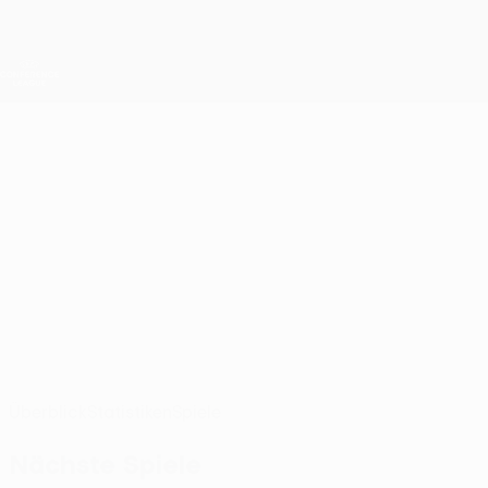
Direkt
zum
Hauptinhalt
UEFA Conference League
Live-Ergebnisse &amp; Statistiken
UEFA Conference League
NAHIR
Nahir Besara Stat. 2026/27
BESARA
Hammarby
Überblick
Statistiken
Spiele
Nächste Spiele