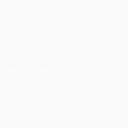
Spiele
UEFA.tv
Auslosungen
Gaming
Stat.
AUCH BESUCHEN
UEFA.com
UEFA-Stiftung für Kinder
SPRACHE &AUML;NDERN
Deutsch
English
Français
Deutsch
Русский
Español
Itali
Datenschutz
Nutzungsbedingungen
Cookie-Politik
Datenschutzeinstellungen