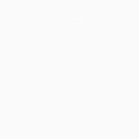
Teams
News
Geschichte
Über
Shop (Klubs)
ano
Português