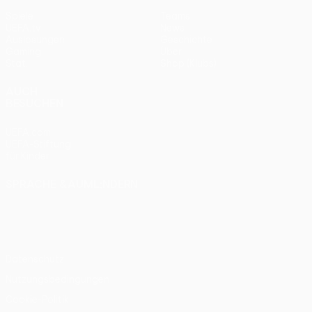
Spiele
Teams
UEFA.tv
News
Auslosungen
Geschichte
Gaming
Über
Stat.
Shop (Klubs)
AUCH
BESUCHEN
UEFA.com
UEFA-Stiftung
für Kinder
SPRACHE &AUML;NDERN
Deutsch
English
Français
Deutsch
Русский
Español
Italiano
Português
Datenschutz
Nutzungsbedingungen
Cookie-Politik