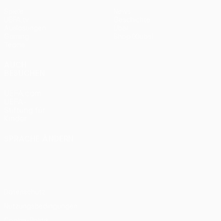
Spiele
News
UEFA.tv
Geschichte
Auslosungen
Über
Gaming
Shop (Klubs)
Teams
AUCH
BESUCHEN
UEFA.com
UEFA-
Stiftung für
Kinder
SPRACHE ÄNDERN
Deutsch
English
Français
Deutsch
Русский
Español
Italiano
Português
Datenschutz
Nutzungsbedingungen
Cookie-Politik