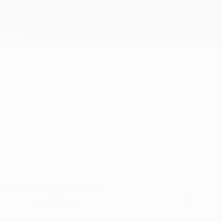
Direkt
zum
Hauptinhalt
UEFA Conference League
Erhalten
Live-Ergebnisse &amp; Statistiken
UEFA Conference League
HÓLMAR
Hólmar Eyjólfsson Stat. 2026/27
EYJÓLFSSON
Valur
Island
Überblick
Statistiken
Spiele
Verteidiger
15
POSITION
KLUB-RÜCKENNUMMER
3
Island
NATIONALTEAM-NUMMER
LAND