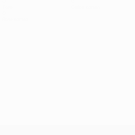
0
0
Tore
Gelbe Karten
0
Rote Karten
UEFA Conference League