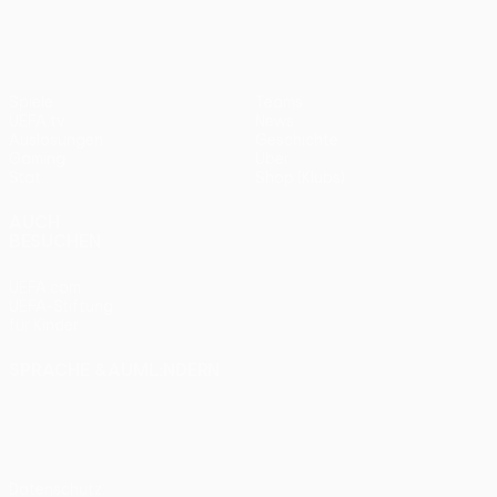
Spiele
Teams
UEFA.tv
News
Auslosungen
Geschichte
Gaming
Über
Stat.
Shop (Klubs)
AUCH
BESUCHEN
UEFA.com
UEFA-Stiftung
für Kinder
SPRACHE &AUML;NDERN
Deutsch
English
Français
Deutsch
Русский
Español
Italiano
Português
Datenschutz