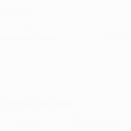
190 cm
GEBURTSDATUM
GRÖSSE
06.8.1990 (36)
86 kg
GEWICHT
Nächstes Spiel
Alle Spiele
UEFA Conference League
Do 13 Aug. 2026
· Dritte
Qualifikationsrunde
Wichtige Statistiken
Alle Statistiken
3
270
Absolvierte Spiele
Gespielte Minuten
90 im Schnitt pro Spiel