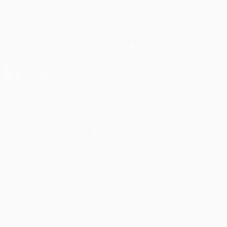
Spiele
Teams
UEFA.tv
News
Auslosungen
Geschichte
Gaming
Über
Stat.
Shop (Klubs)
AUCH
BESUCHEN
UEFA.com
UEFA-Stiftung
für Kinder
SPRACHE &AUML;NDERN
Deutsch
English
Français
Deutsch
Русский
Español
Italiano
Português
Datenschutz
Nutzungsbedingungen
Cookie-Politik