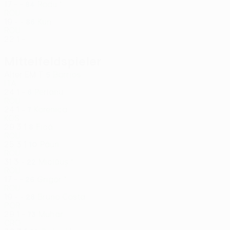
17
-
-
Radu *
84
ROU
19
-
-
Kun
86
ROU
22
1
-
Mittelfeldspieler
Alter
EM
T
Barrios
5
ITA
24
1
-
Perianu
6
ROU
24
1
-
Korenica
7
KOS
29
3
1
Fică
8
ROU
25
3
1
Păun
10
ROU
31
3
-
Miclăuș *
22
ROU
17
-
-
Grigor *
26
ROU
19
-
-
Bruno Costa
28
POR
29
1
-
Muhar
73
CRO