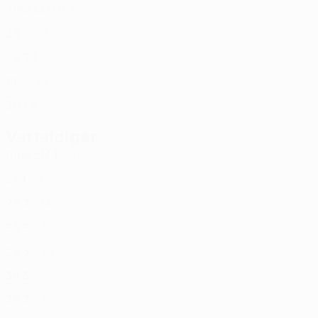
Alter
EM
GT
Gal
1
ROU
25
-
-
Valceanu
31
ROU
29
3
1
Filip *
93
ROU
18
-
-
André Moreira
99
POR
30
1
5
Verteidiger
Alter
EM
T
Huja
2
ROU
27
1
-
Abeid
3
MTN
28
3
-
Simão Rocha
14
POR
25
2
-
Pantalon
42
CRO
28
3
-
Camora
45
ROU
39
3
-
Braun
47
GER
35
3
-
Matei *
80
ROU