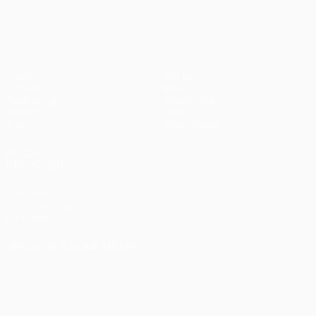
Spiele
Teams
UEFA.tv
News
Auslosungen
Geschichte
Gaming
Über
Stat.
Shop (Klubs)
AUCH
BESUCHEN
UEFA.com
UEFA-Stiftung
für Kinder
SPRACHE &AUML;NDERN
Deutsch
English
Français
Deutsch
Русский
Español
Italiano
Português