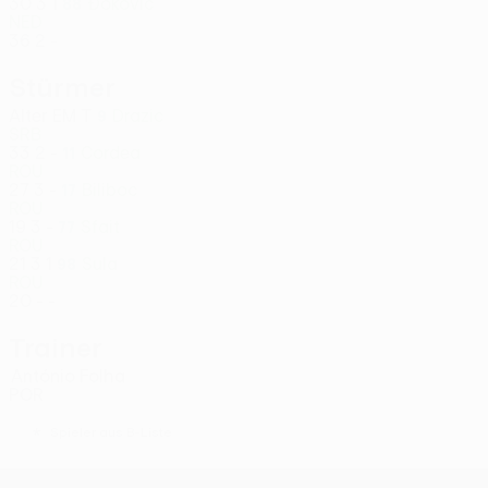
30
3
1
Đoković
88
NED
36
2
-
Stürmer
Alter
EM
T
Drazic
9
SRB
33
2
-
Cordea
11
ROU
27
3
-
Biliboc
17
ROU
19
3
-
Sfait
77
ROU
21
3
1
Sula
98
ROU
20
-
-
Trainer
António Folha
POR
*
Spieler aus B-Liste
UEFA Conference League