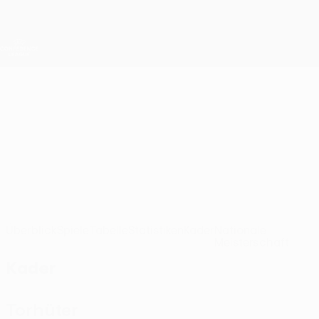
Direkt
zum
Hauptinhalt
UEFA Conference League
Erhalten
Live-Ergebnisse &amp; Statistiken
UEFA Conference League
CFR Cluj
CFR 1907 Cluj UEFA Conference League 2026/27
ROU
Überblick
Spiele
Tabelle
Statistiken
Kader
Nationale
Meisterschaft
Kader
Torhüter