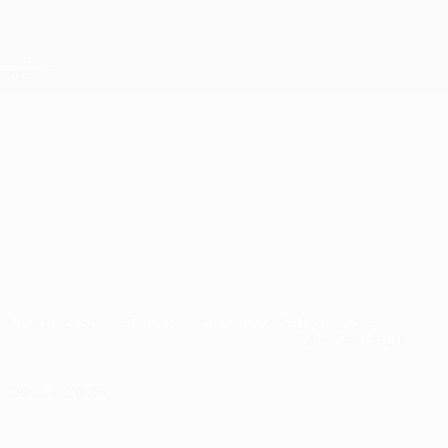
Direkt
zum
Hauptinhalt
UEFA Conference League
Erhalten
Live-Ergebnisse &amp; Statistiken
UEFA Conference League
Marsaxlokk
Marsaxlokk FC UEFA Conference League 2026/27
MLT
Überblick
Spiele
Tabelle
Statistiken
Kader
Nationale
Meisterschaft
09 Juli 2026