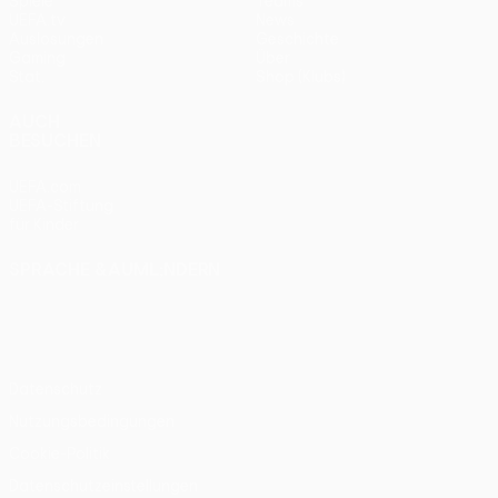
Spiele
Teams
UEFA.tv
News
Auslosungen
Geschichte
Gaming
Über
Stat.
Shop (Klubs)
AUCH
BESUCHEN
UEFA.com
UEFA-Stiftung
für Kinder
SPRACHE &AUML;NDERN
Deutsch
English
Français
Deutsch
Русский
Español
Italiano
Português
Datenschutz
Nutzungsbedingungen
Cookie-Politik
Datenschutzeinstellungen