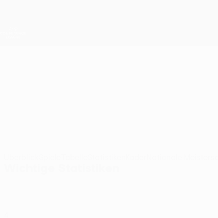
Direkt
zum
Hauptinhalt
UEFA Conference League
Live-Ergebnisse &amp; Statistiken
UEFA Conference League
Pyunik
FC Pyunik Statistiken UEFA Conference League 2026/27
ARM
Überblick
Spiele
Tabelle
Statistiken
Kader
Nationale Meisters
Wichtige Statistiken
4