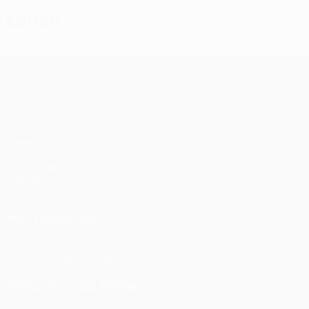
Karten
UEFA Conference League
Spiele
UEFA.tv
Auslosungen
Gaming
Stat.
AUCH BESUCHEN
UEFA.com
UEFA-Stiftung für Kinder
SPRACHE &AUML;NDERN
Deutsch
English
Français
Deutsch
Русский
Español
Itali