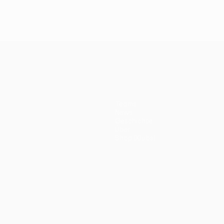
Teams
News
Geschichte
Über
Shop (Klubs)
ano
Português