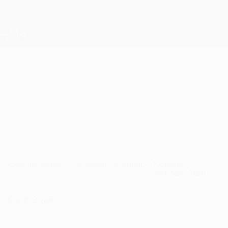
Direkt
zum
Hauptinhalt
UEFA Conference League
Erhalten
Live-Ergebnisse &amp; Statistiken
UEFA Conference League
La Fiorita
La Fiorita 1967 UEFA Conference League 2026/27
SMR
Überblick
Spiele
Tabelle
Statistiken
Kader
Nationale
Meisterschaft
07 Juli 2026