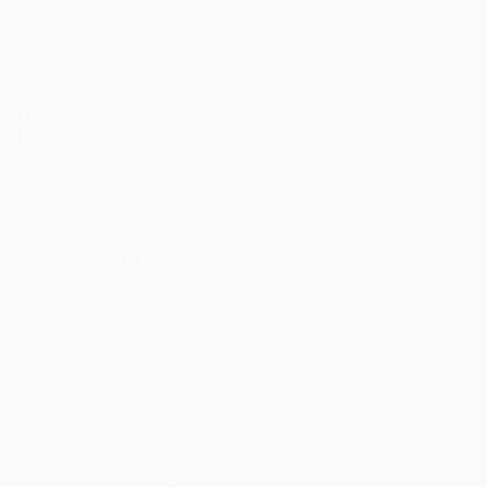
Spiele
Teams
UEFA.tv
News
Auslosungen
Geschichte
Gaming
Über
Stat.
Shop (Klubs)
AUCH
BESUCHEN
UEFA.com
UEFA-Stiftung
für Kinder
SPRACHE &AUML;NDERN
Deutsch
English
Français
Deutsch
Русский
Español
Italiano
Português
Datenschutz
Nutzungsbedingungen
Cookie-Politik
Datenschutzeinstellungen