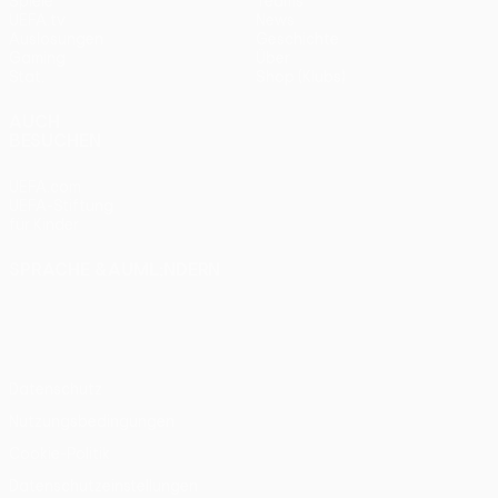
Spiele
Teams
UEFA.tv
News
Auslosungen
Geschichte
Gaming
Über
Stat.
Shop (Klubs)
AUCH
BESUCHEN
UEFA.com
UEFA-Stiftung
für Kinder
SPRACHE &AUML;NDERN
Deutsch
English
Français
Deutsch
Русский
Español
Italiano
Português
Datenschutz
Nutzungsbedingungen
Cookie-Politik
Datenschutzeinstellungen