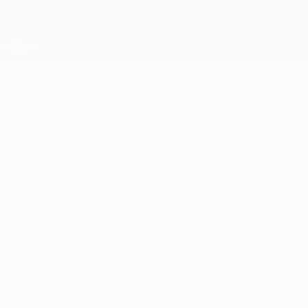
Direkt
zum
Hauptinhalt
UEFA Conference League
Erhalten
Live-Ergebnisse &amp; Statistiken
UEFA Conference League
Sarajevo
FK Sarajevo UEFA Conference League 2026/27
BIH
Überblick
Spiele
Tabelle
Statistiken
Kader
Nationale
Meisterschaft
09 Juli 2026