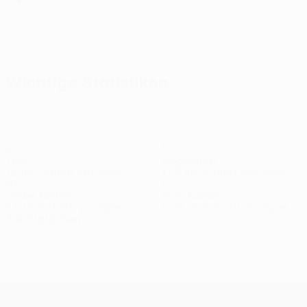
Wichtige Statistiken
6
5
Tore
Gegentore
1,5 im Schnitt pro Spiel
1,25 im Schnitt pro Spiel
10
1
Gelbe Karten
Rote Karten
2,5 im Schnitt pro Spiel
0,25 im Schnitt pro Spiel
Alle Statistiken
Kader
A. Knudsen
Amos
B. Hansen
Benjaminsen
D.
David
Mittelfeldspieler
Torhüter
Verteidiger
Verteidiger
Vertei
Danielsen
Torhüter
UEFA Conference League