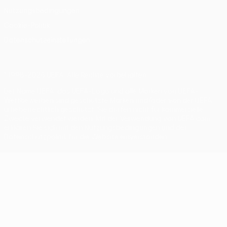
Nutzungsbedingungen
Cookie-Politik
Datenschutzeinstellungen
© 1998-2026 UEFA. Alle Rechte vorbehalten
Der Name UEFA, das UEFA-Logo und alle Marken von UEFA-
Wettbewerben sind geschützte Marken und/oder von der UEFA
urheberrechtlich geschützt. Sie dürfen nicht für kommerzielle
Zwecke verwendet werden. Mit der Verwendung von UEFA.com
erklären Sie sich mit den Nutzungsbedingungen und der
Datenschutzpolitik für die Website einverstanden.