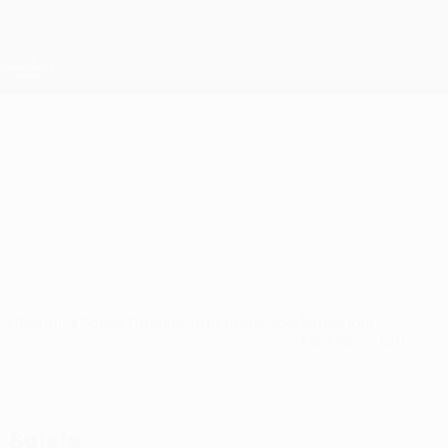
Direkt
zum
Hauptinhalt
UEFA Conference League
Erhalten
Live-Ergebnisse &amp; Statistiken
UEFA Conference League
Runavík
NSÍ Runavík UEFA Conference League 2026/27
FRO
Überblick
Spiele
Tabelle
Statistiken
Kader
Nationale
Meisterschaft
Spiele