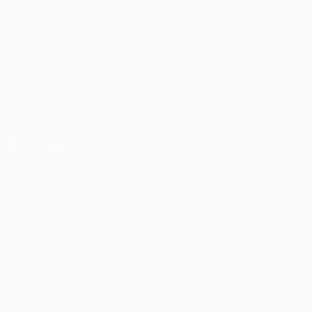
Spiele
Teams
UEFA.tv
News
Auslosungen
Geschichte
Gaming
Über
Stat.
Shop (Klubs)
AUCH
BESUCHEN
UEFA.com
UEFA-Stiftung
für Kinder
SPRACHE &AUML;NDERN
Deutsch
English
Français
Deutsch
Русский
Español
Italiano
Português
Datenschutz