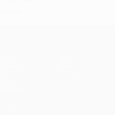
Karten
UEFA Conference League
Spiele
Teams
UEFA.tv
News
Auslosungen
Geschichte
Gaming
Über
Stat.
Shop (Klubs)
AUCH
BESUCHEN
UEFA.com
UEFA-Stiftung
für Kinder