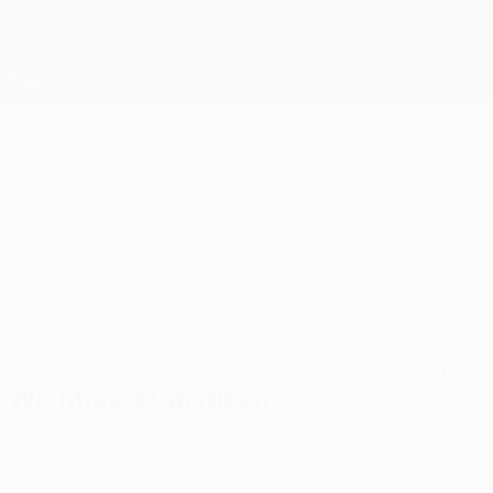
Direkt
zum
Hauptinhalt
UEFA Conference League
Erhalten
Live-Ergebnisse &amp; Statistiken
UEFA Conference League
Neftchi
Neftchi PFC Statistiken UEFA Conference League 2026/27
AZE
Überblick
Spiele
Tabelle
Statistiken
Kader
Nationale
Meisterschaft
Wichtige Statistiken