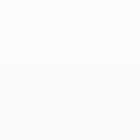
20
-
-
Bogdanovski
77
SRB
27
2
-
Manojlov
99
MKD
20
2
-
Trainer
Aleksandar Vasoski
MKD
UEFA Conference League
Spiele
Teams
UEFA.tv
News
Auslosungen
Geschichte
Gaming
Über
Stat.
Shop (Klubs)
AUCH
BESUCHEN