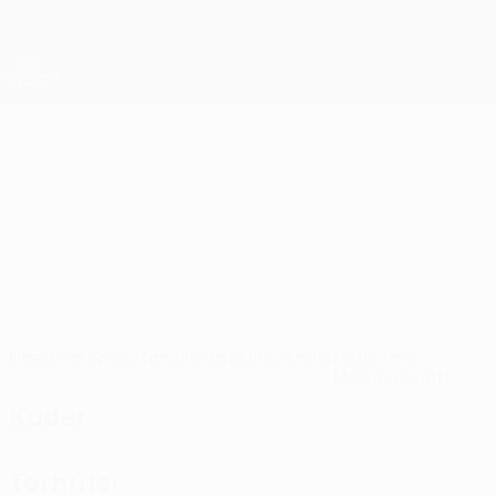
Direkt
zum
Hauptinhalt
UEFA Conference League
Erhalten
Live-Ergebnisse &amp; Statistiken
UEFA Conference League
Sileks
FC Sileks UEFA Conference League 2026/27
MKD
Überblick
Spiele
Tabelle
Statistiken
Kader
Nationale
Meisterschaft
Kader
Torhüter