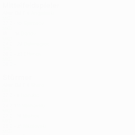
Mittelfeldspieler
Alter
EM
T
Angjeleski
6
MKD
27
2
-
Gjerasov
10
MKD
18
-
-
Donov
16
MKD
24
2
-
Delimegjac
22
SRB
26
2
-
Eftimov
23
MKD
26
2
-
Stürmer
Alter
EM
T
Shero
8
BIH
27
2
-
Hasukić
9
BIH
24
2
1
Velinovski
11
MKD
27
2
-
Mishov
19
MKD
28
2
-
Nikolovski
21
MKD