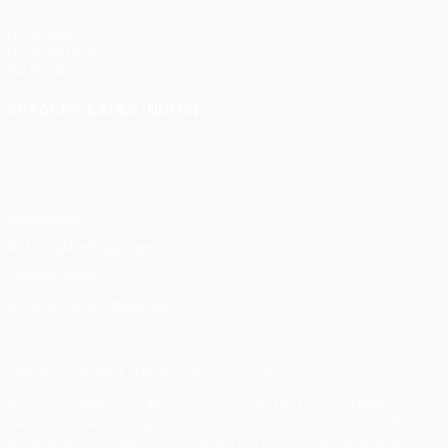
UEFA.com
UEFA-Stiftung
für Kinder
SPRACHE &AUML;NDERN
Deutsch
English
Français
Deutsch
Русский
Español
Italiano
Português
Datenschutz
Nutzungsbedingungen
Cookie-Politik
Datenschutzeinstellungen
© 1998-2026 UEFA. Alle Rechte vorbehalten
Der Name UEFA, das UEFA-Logo und alle Marken von UEFA-
Wettbewerben sind geschützte Marken und/oder von der UEFA
urheberrechtlich geschützt. Sie dürfen nicht für kommerzielle