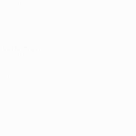
Alter
EM
GT
Bozinovski
1
MKD
37
-
-
Gjorgjievski
12
MKD
23
-
-
Ljupche
25
MKD
20
2
1
Verteidiger
Alter
EM
T
Richkov
3
MKD
22
-
-
Djekov
5
MKD
20
2
-
Timovski
7
MKD
31
2
-
Šubert
29
SRB
32
2
-
Buturovikj
44
BIH
23
2
-
Panovski
88
MKD
26
2
-
Ilieski
96
MKD
30
-
-