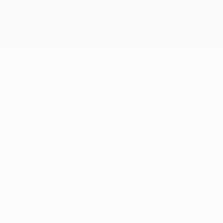
Direkt
zum
Hauptinhalt
UEFA Conference League
Erhalten
Live-Ergebnisse &amp; Statistiken
UEFA Conference League
Vaduz
FC Vaduz Ligatabelle UEFA Conference League 2026/27
LIE
Überblick
Spiele
Tabelle
Statistiken
Kader
Nationale
Meisterschaft