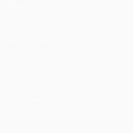
AUCH
BESUCHEN
UEFA.com
UEFA-Stiftung
für Kinder
SPRACHE &AUML;NDERN
Deutsch
English
Français
Deutsch
Русский
Español
Italiano
Português
Datenschutz
Nutzungsbedingungen
Cookie-Politik
Datenschutzeinstellungen
© 1998-2026 UEFA. Alle Rechte vorbehalten
Der Name UEFA, das UEFA-Logo und alle Marken von UEFA-