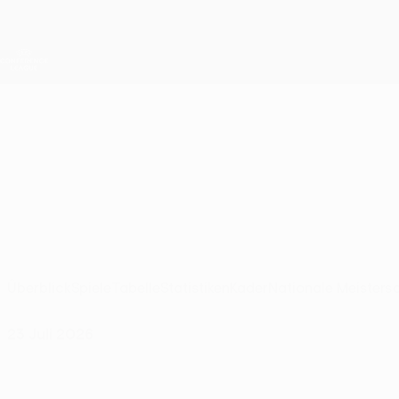
Direkt
zum
Hauptinhalt
UEFA Conference League
Live-Ergebnisse &amp; Statistiken
UEFA Conference League
Motherwell
Motherwell FC UEFA Conference League 2026/27
SCO
Überblick
Spiele
Tabelle
Statistiken
Kader
Nationale Meisters
23 Juli 2026