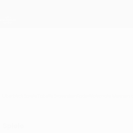
Direkt
zum
Hauptinhalt
UEFA Conference League
Live-Ergebnisse &amp; Statistiken
UEFA Conference League
U. Cluj
FC Universitatea Cluj UEFA Conference League 2026/27
ROU
Überblick
Spiele
Tabelle
Statistiken
Kader
Nationale Meisters
Spiele