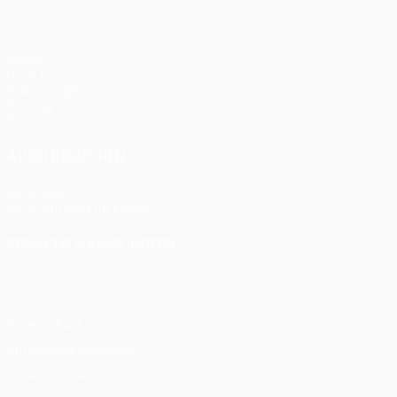
Spiele
UEFA.tv
Auslosungen
Gaming
Stat.
AUCH BESUCHEN
UEFA.com
UEFA-Stiftung für Kinder
SPRACHE &AUML;NDERN
Deutsch
English
Français
Deutsch
Русский
Español
Itali
Datenschutz
Nutzungsbedingungen
Cookie-Politik