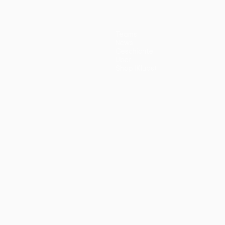
Teams
News
Geschichte
Über
Shop (Klubs)
ano
Português