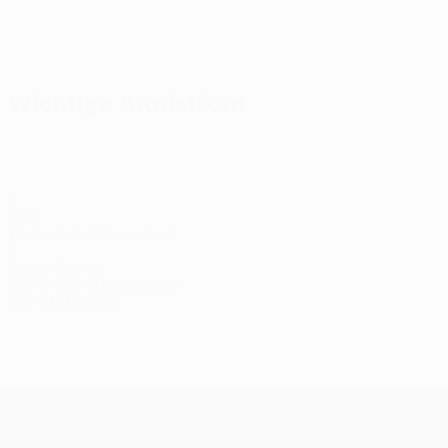
Alle
anzeigen
Wichtige Statistiken
3
Tore
1,5 im Schnitt pro Spiel
7
Gelbe Karten
3,5 im Schnitt pro Spiel
Alle Statistiken
Kader
Adams
Aliev
Bic
Chipciu
Chukwu
Codr
Mittelfeldspieler
Stürmer
Mittelfeldspieler
Verteidiger
Stürmer
Mittel
UEFA Conference League