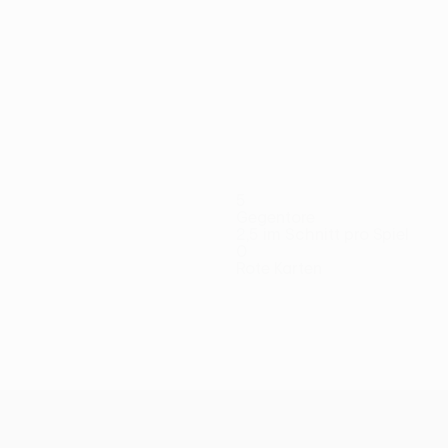
5
Gegentore
2,5 im Schnitt pro Spiel
0
Rote Karten
ea
Cristea
Drammeh
Lukić
Macalou
Mendy
Michael
Mik
feldspieler
Verteidiger
Mittelfeldspieler
Stürmer
Stürmer
Stürmer
Torhüter
Vert