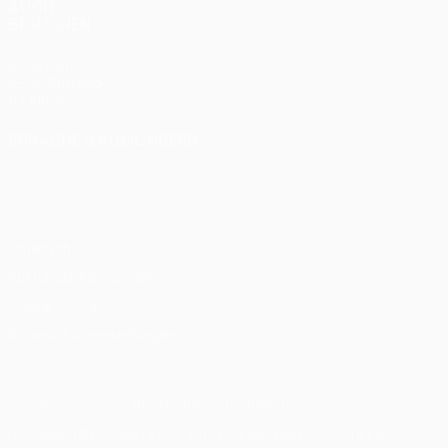
AUCH
BESUCHEN
UEFA.com
UEFA-Stiftung
für Kinder
SPRACHE &AUML;NDERN
Deutsch
English
Français
Deutsch
Русский
Español
Italiano
Português
Datenschutz
Nutzungsbedingungen
Cookie-Politik
Datenschutzeinstellungen
© 1998-2026 UEFA. Alle Rechte vorbehalten
Der Name UEFA, das UEFA-Logo und alle Marken von UEFA-