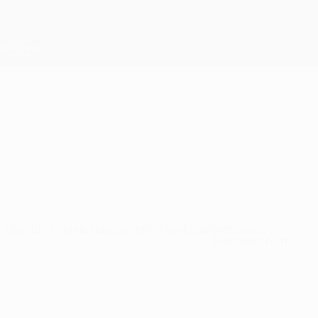
Direkt
zum
Hauptinhalt
UEFA Conference League
Erhalten
Live-Ergebnisse &amp; Statistiken
UEFA Conference League
Debrecen
Debreceni VSC Ligatabelle UEFA Conference League 2026/27
HUN
Überblick
Spiele
Tabelle
Statistiken
Kader
Nationale
Meisterschaft