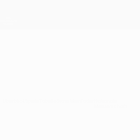
Direkt
zum
Hauptinhalt
UEFA Conference League
Erhalten
Live-Ergebnisse &amp; Statistiken
UEFA Conference League
Sion
FC Sion Ligatabelle UEFA Conference League 2026/27
SUI
Überblick
Spiele
Tabelle
Statistiken
Kader
Nationale
Meisterschaft