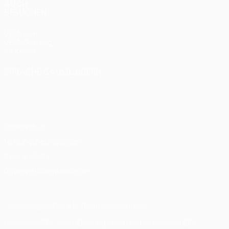
AUCH
BESUCHEN
UEFA.com
UEFA-Stiftung
für Kinder
SPRACHE &AUML;NDERN
Deutsch
English
Français
Deutsch
Русский
Español
Italiano
Português
Datenschutz
Nutzungsbedingungen
Cookie-Politik
Datenschutzeinstellungen
© 1998-2026 UEFA. Alle Rechte vorbehalten
Der Name UEFA, das UEFA-Logo und alle Marken von UEFA-