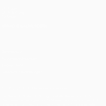
UEFA.com
UEFA-Stiftung
für Kinder
SPRACHE &AUML;NDERN
Deutsch
English
Français
Deutsch
Русский
Español
Italiano
Português
Datenschutz
Nutzungsbedingungen
Cookie-Politik
Datenschutzeinstellungen
© 1998-2026 UEFA. Alle Rechte vorbehalten
Der Name UEFA, das UEFA-Logo und alle Marken von UEFA-
Wettbewerben sind geschützte Marken und/oder von der UEFA
urheberrechtlich geschützt. Sie dürfen nicht für kommerzielle