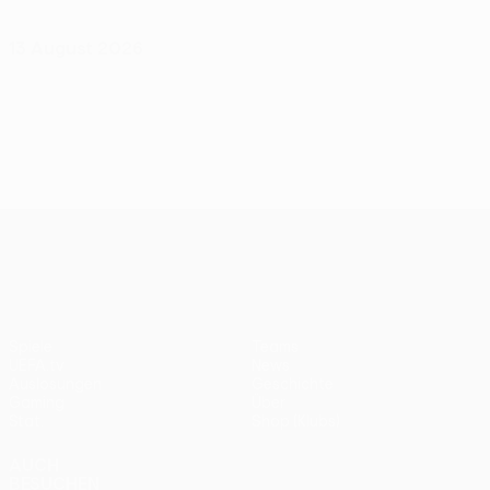
13 August 2026
UEFA Conference League
Spiele
Teams
UEFA.tv
News
Auslosungen
Geschichte
Gaming
Über
Stat.
Shop (Klubs)
AUCH
BESUCHEN