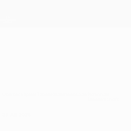
Direkt
zum
Hauptinhalt
UEFA Conference League
Erhalten
Live-Ergebnisse &amp; Statistiken
UEFA Conference League
Hibernian
Hibernian F.C. UEFA Conference League 2026/27
SCO
Überblick
Spiele
Tabelle
Statistiken
Kader
Nationale
Meisterschaft
23 Juli 2026