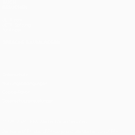
AUCH
BESUCHEN
UEFA.com
UEFA-Stiftung
für Kinder
SPRACHE &AUML;NDERN
Deutsch
English
Français
Deutsch
Русский
Español
Italiano
Português
Datenschutz
Nutzungsbedingungen
Cookie-Politik
Datenschutzeinstellungen
© 1998-2026 UEFA. Alle Rechte vorbehalten
Der Name UEFA, das UEFA-Logo und alle Marken von UEFA-