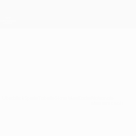
Direkt
zum
Hauptinhalt
UEFA Conference League
Erhalten
Live-Ergebnisse &amp; Statistiken
UEFA Conference League
Dinamo City
FC Dinamo City Ligatabelle UEFA Conference League 2026/27
ALB
Überblick
Spiele
Tabelle
Statistiken
Kader
Nationale
Meisterschaft